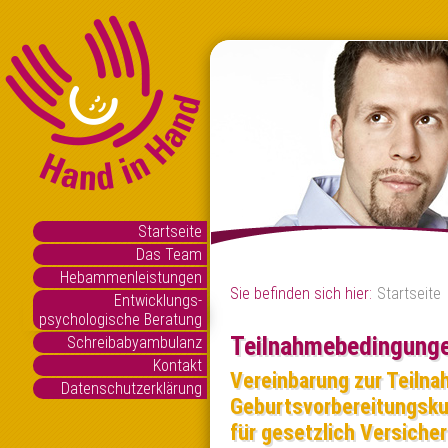
Startseite
Das Team
Hebammenleistungen
Sie befinden sich hier:
Startseite
Entwicklungs-
psychologische Beratung
Teilnahmebedingunge
Schreibabyambulanz
Kontakt
Vereinbarung zur Teilna
Datenschutzerklärung
Geburtsvorbereitungsku
für gesetzlich Versiche