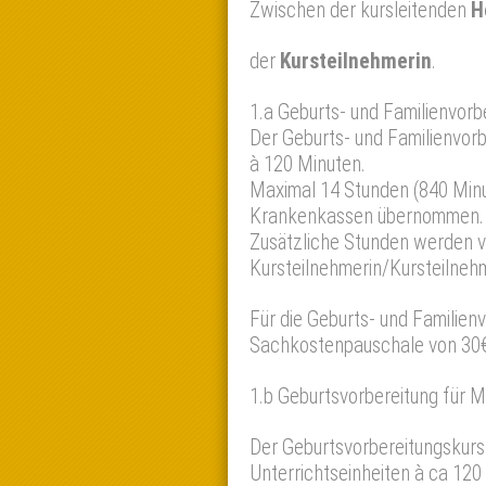
Zwischen der kursleitenden
H
der
Kursteilnehmerin
.
1.a Geburts- und Familienvorb
Der Geburts- und Familienvor
à 120 Minuten.
Maximal 14 Stunden (840 Min
Krankenkassen übernommen.
Zusätzliche Stunden werden 
Kursteilnehmerin/Kursteilneh
Für die Geburts- und Familienv
Sachkostenpauschale von 30€
1.b Geburtsvorbereitung für 
Der Geburtsvorbereitungskur
Unterrichtseinheiten à ca 12