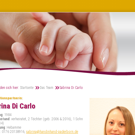
den sich hier:
Startseite
Das Team
Sabrina Di Carlo
tionspartnerin:
ina Di Carlo
ng
: 1984
nstand
: verheiratet, 2 Töchter (geb. 2006 & 2016), 1 Sohn
14)
ung
: Hebamme
t
: 0176 20138916,
sabrina@handinhand-paderborn.de