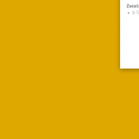
Zusat
K-T