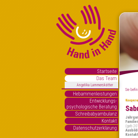
Startseite
Das Team
Angelika Lammerskötter
Sie befin
Hebammenleistungen
Entwicklungs-
Koopera
psychologische Beratung
Sabr
Schreibabyambulanz
Jahrga
Kontakt
Familie
(geb.20
Datenschutzerklärung
Ausbild
Kontak