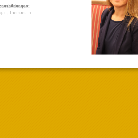
zausbildungen:
aping Therapeutin